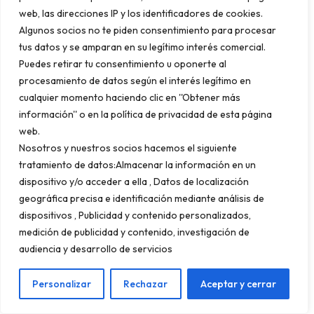
digital en
web, las direcciones IP y los identificadores de cookies.
Algunos socios no te piden consentimiento para procesar
tus datos y se amparan en su legítimo interés comercial.
Cádiz
Puedes retirar tu consentimiento u oponerte al
procesamiento de datos según el interés legítimo en
cualquier momento haciendo clic en ''Obtener más
comienza
información'' o en la política de privacidad de esta página
web.
Nosotros y nuestros socios hacemos el siguiente
tratamiento de datos:Almacenar la información en un
aquí
dispositivo y/o acceder a ella , Datos de localización
geográfica precisa e identificación mediante análisis de
dispositivos , Publicidad y contenido personalizados,
medición de publicidad y contenido, investigación de
audiencia y desarrollo de servicios
Imagínate por un momento:
un turista
alemán navegando en Instagram
Personalizar
Rechazar
Aceptar y cerrar
descubre tu hotel frente a la playa de