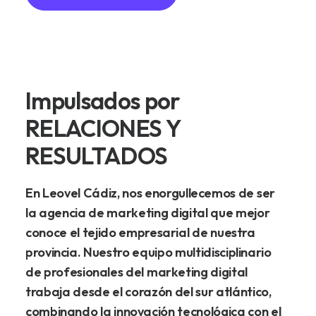
Impulsados por
RELACIONES Y
RESULTADOS
En
Leovel
Cádiz,
nos
enorgullecemos
de
ser
la
agencia
de
marketing
digital
que
mejor
conoce
el
tejido
empresarial
de
nuestra
provincia.
Nuestro
equipo
multidisciplinario
de
profesionales
del
marketing
digital
trabaja
desde
el
corazón
del
sur
atlántico,
combinando
la
innovación
tecnológica
con
el