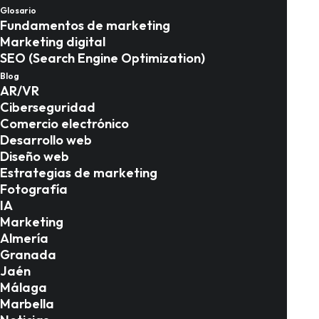
Glosario
L
e
o
v
e
l
Fundamentos de marketing
Marketing digital
SEO (Search Engine Optimization)
Blog
AR/VR
Ciberseguridad
Hablar con un experto
Comercio electrónico
Desarrollo web
Diseño web
Convierte tus ideas en soluciones digitales
Estrategias de marketing
potentes
Fotografía
IA
Marketing
Almería
Granada
Jaén
Málaga
Marbella
Desde 2011