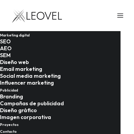
Marketing digital
SEO
AEO
LEOVEL
SEM
Diseño web
Inicio
Agencia marketing digital Cádiz
Email marketing
Social media marketing
Influencer marketing
A
g
e
n
c
i
a
Publicidad
Branding
Campañas de publicidad
M
a
r
k
e
t
i
n
g
Diseño gráfico
Imagen corporativa
D
i
g
i
t
a
l
C
á
d
i
z
Proyectos
Contacto