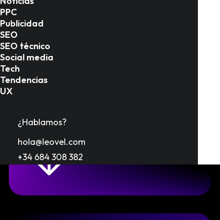
Noticias
PPC
Experiencia
Publicidad
SEO
inigualable
en
SEO técnico
Social media
Tech
publicidad
y
Tendencias
UX
marketing
¿Hablamos?
hola@leovel.com
+34 684 308 382