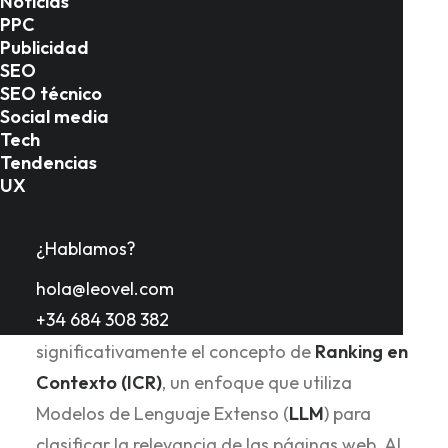
Noticias
PPC
Publicidad
SEO
Introducción
SEO técnico
Social media
Tech
Tendencias
Google DeepMind ha desarrollado
UX
BlockRank
, un algoritmo de clasificación de
búsqueda basado en IA que promete
¿Hablamos?
democratizar el acceso a la búsqueda
hola@leovel.com
semántica avanzada
al resolver un problema
+34 684 308 382
crítico de escalabilidad. BlockRank mejora
significativamente el concepto de
Ranking en
Contexto (ICR)
, un enfoque que utiliza
Modelos de Lenguaje Extenso (
LLM
) para
clasificar la relevancia de las páginas web. Al