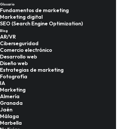
Glosario
búsqueda semántica
Fundamentos de marketing
Marketing digital
avanzada
SEO (Search Engine Optimization)
Blog
AR/VR
IA
,
Noticias
,
SEO
Ciberseguridad
Comercio electrónico
Desarrollo web
Diseño web
Estrategias de marketing
Fotografía
IA
Marketing
Almería
Granada
Jaén
Málaga
Marbella