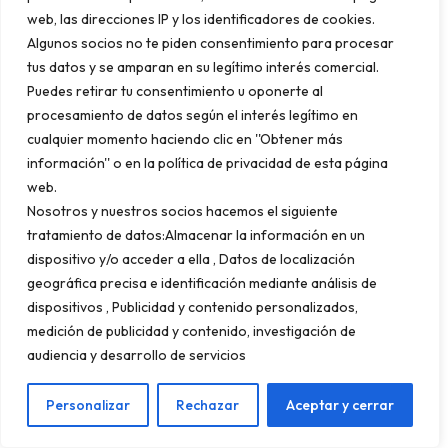
revolucionario
web, las direcciones IP y los identificadores de cookies.
Algunos socios no te piden consentimiento para procesar
tus datos y se amparan en su legítimo interés comercial.
Lo verdaderamente importante no es si
Puedes retirar tu consentimiento u oponerte al
Google está usando BlockRank ahora mismo,
procesamiento de datos según el interés legítimo en
sino lo que esta tecnología representa para el
cualquier momento haciendo clic en ''Obtener más
información'' o en la política de privacidad de esta página
futuro de la búsqueda de información. El
web.
documento de investigación es claro al
Nosotros y nuestros socios hacemos el siguiente
respecto: se trata de una tecnología
tratamiento de datos:Almacenar la información en un
dispositivo y/o acceder a ella , Datos de localización
revolucionaria que pone un sistema de
geográfica precisa e identificación mediante análisis de
clasificación avanzado al alcance de
dispositivos , Publicidad y contenido personalizados,
individuos y organizaciones que normalmente
medición de publicidad y contenido, investigación de
no podrían acceder a esta clase de
audiencia y desarrollo de servicios
tecnología de clasificación de alta calidad.
Personalizar
Rechazar
Aceptar y cerrar