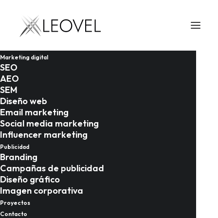
Marketing digital
SEO
AEO
SEM
Diseño web
Email marketing
Social media marketing
Influencer marketing
25/10/2025
Publicidad
Branding
Campañas de publicidad
BlockRank de Google:
Diseño gráfico
la revolución que
Imagen corporativa
Proyectos
democratiza la
Contacto