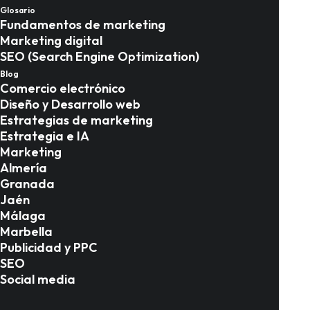
Glosario
radiografía 2026
Fundamentos de marketing
Marketing digital
SEO (Search Engine Optimization)
Marketing en Málaga
Blog
Comercio electrónico
Diseño y Desarrollo web
Estrategias de marketing
Estrategia e IA
Marketing
Almería
Granada
Jaén
Málaga
Marbella
Publicidad y PPC
SEO
Social media