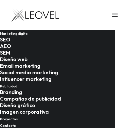
Marketing digital
SEO
AEO
SEM
Diseño web
Email marketing
Social media marketing
Influencer marketing
Publicidad
Branding
Campañas de publicidad
09/01/2026
Diseño gráfico
Estado del marketing
Imagen corporativa
Proyectos
digital en Málaga:
Contacto