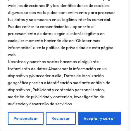
web, las direcciones IP y los identificadores de cookies.
herramientas de generación de avatares,
Algunos socios no te piden consentimiento para procesar
traducción y doblaje automático, edición
tus datos y se amparan en su legítimo interés comercial.
asistida y subtitulado automático permiten
Puedes retirar tu consentimiento u oponerte al
procesamiento de datos según el interés legítimo en
que equipos pequeños produzcan volúmenes
cualquier momento haciendo clic en ''Obtener más
de contenido que antes requerían
información'' o en la política de privacidad de esta página
departamentos enteros. Las agencias que
web.
han integrado estos flujos en sus servicios
Nosotros y nuestros socios hacemos el siguiente
tratamiento de datos:Almacenar la información en un
están ofreciendo a sus clientes una relación
dispositivo y/o acceder a ella , Datos de localización
coste-beneficio que estaba fuera del
geográfica precisa e identificación mediante análisis de
mercado hace apenas dos años.
dispositivos , Publicidad y contenido personalizados,
medición de publicidad y contenido, investigación de
audiencia y desarrollo de servicios
Formación y talento: el
Personalizar
Rechazar
Aceptar y cerrar