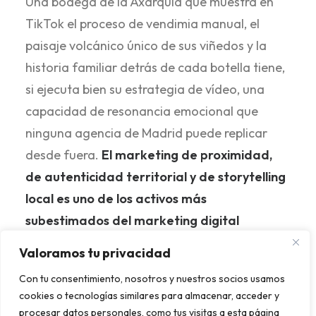
Una bodega de la Axarquía que muestra en
TikTok el proceso de vendimia manual, el
paisaje volcánico único de sus viñedos y la
historia familiar detrás de cada botella tiene,
si ejecuta bien su estrategia de vídeo, una
capacidad de resonancia emocional que
ninguna agencia de Madrid puede replicar
desde fuera.
El marketing de proximidad,
de autenticidad territorial y de storytelling
local es uno de los activos más
subestimados del marketing digital
malagueño en 2026.
Valoramos tu privacidad
Con tu consentimiento, nosotros y nuestros socios usamos
La integración de IA en la producción de vídeo
cookies o tecnologías similares para almacenar, acceder y
también está cambiando las reglas del juego:
procesar datos personales, como tus visitas a esta página