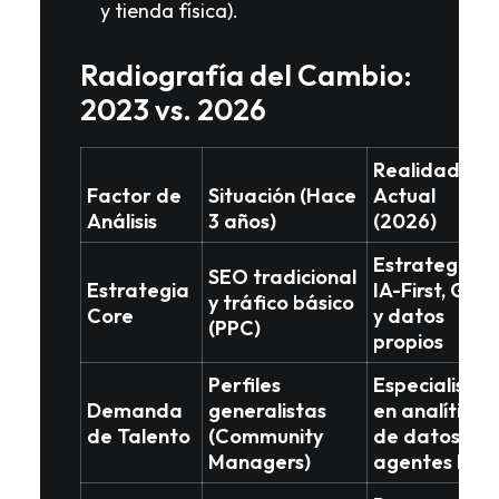
y tienda física).
Radiografía del Cambio:
2023 vs. 2026
Realidad
Factor de
Situación (Hace
Actual
Análisis
3 años)
(2026)
Estrategias
SEO tradicional
Estrategia
IA-First, GEO
y tráfico básico
Core
y datos
(PPC)
propios
Perfiles
Especialistas
Demanda
generalistas
en analítica
de Talento
(Community
de datos
y
Managers)
agentes IA