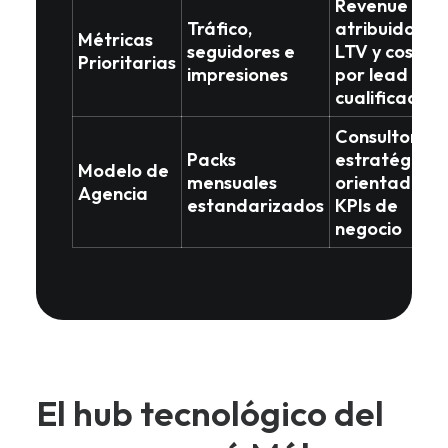
Revenue
Tráfico,
atribuido
,
Métricas
seguidores e
LTV y coste
Prioritarias
impresiones
por lead
cualificado
Consultoría
Packs
estratégica
Modelo de
mensuales
orientada a
Agencia
estandarizados
KPIs de
negocio
El hub tecnológico del