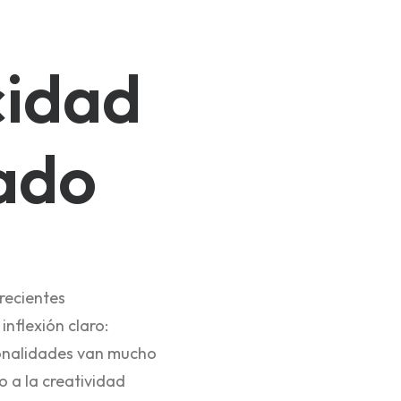
cidad
gado
 recientes
nflexión claro:
cionalidades van mucho
o a la creatividad