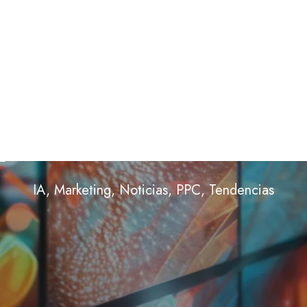
le revolu
publicida
IA
,
Marketing
,
Noticias
,
PPC
,
Tendencias