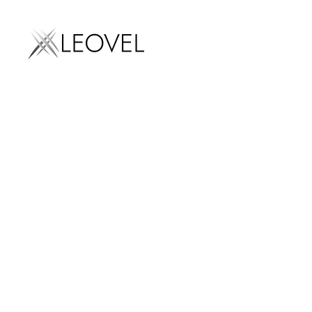
Marketing digital
SEO
AEO
SEM
Diseño we
La inte
Email mark
Social med
marketing
Influencer
marketing