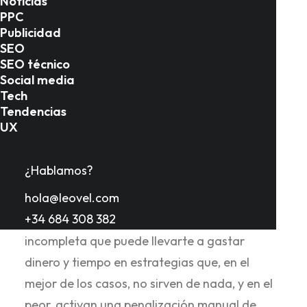
Noticias
PPC
Publicidad
SEO
Introducción
SEO técnico
Social media
Tech
Tendencias
Si llevas tiempo intentando que tu negocio
UX
almeriense aparezca en los primeros
resultados de Google, es probable que hayas
¿Hablamos?
escuchado mil veces la misma receta:
hola@leovel.com
«consigue más enlaces». Y aunque la
+34 684 308 382
afirmación no es incorrecta, es tan
incompleta que puede llevarte a gastar
dinero y tiempo en estrategias que, en el
mejor de los casos, no sirven de nada, y en el
peor, activan una penalización manual de