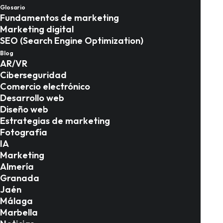
guía definitiva para
Glosario
Fundamentos de marketing
dominar el SEO local
Marketing digital
SEO (Search Engine Optimization)
Blog
Marketing en Almería
AR/VR
Ciberseguridad
Comercio electrónico
Desarrollo web
Diseño web
Estrategias de marketing
Fotografía
IA
Marketing
Almería
Granada
Jaén
Málaga
Marbella