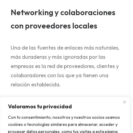
Networking y colaboraciones
con proveedores locales
Una de las fuentes de enlaces más naturales,
más duraderas y más ignoradas por las
empresas es la red de proveedores, clientes y
colaboradores con los que ya tienen una
relación establecida.
La técnica del testimonio
es especialmente
Valoramos tu privacidad
efectiva para empresas de servicios en
Con tu consentimiento, nosotros y nuestros socios usamos
Almería. Funciona así: si utilizas los servicios
cookies o tecnologías similares para almacenar, acceder y
de otra empresa local (un proveedor de
procesar datos personales, como tus visitas a esta página