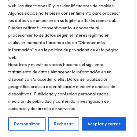
web, las direcciones IP y los identificadores de cookies.
software, una asesoría fiscal, una empresa de
Algunos socios no te piden consentimiento para procesar
mensajería, un catering para eventos
tus datos y se amparan en su legítimo interés comercial.
corporativos), puedes ofrecerte a redactar un
Puedes retirar tu consentimiento u oponerte al
procesamiento de datos según el interés legítimo en
testimonio detallado y genuino sobre tu
cualquier momento haciendo clic en ''Obtener más
experiencia. La mayoría de las empresas
información'' o en la política de privacidad de esta página
tienen una sección de testimonios o casos de
web.
Nosotros y nuestros socios hacemos el siguiente
éxito en su web, y muchas están encantadas
tratamiento de datos:Almacenar la información en un
de incluir una valoración de un cliente real con
dispositivo y/o acceder a ella , Datos de localización
nombre, empresa y enlace a su web.
geográfica precisa e identificación mediante análisis de
dispositivos , Publicidad y contenido personalizados,
medición de publicidad y contenido, investigación de
El resultado es un enlace contextual, en un
audiencia y desarrollo de servicios
entorno de contenido relevante, desde una
web con coherencia geográfica y temática
Personalizar
Rechazar
Aceptar y cerrar
con la tuya.
No es un enlace de alta