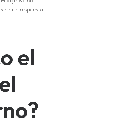
 El objetivo ha
se en la respuesta
o el
el
rno?