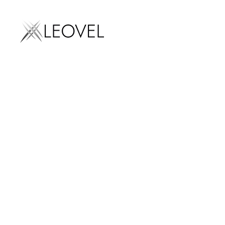
Marketing digital
LLM
SEO
AEO
SEM
Diseño we
f
Email mark
Social med
marketing
Influencer
marketing