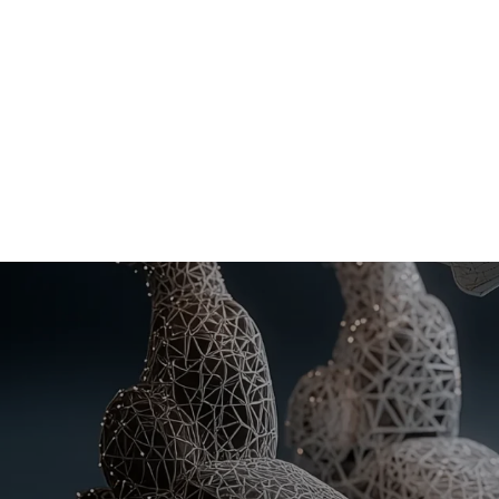
posic
era d