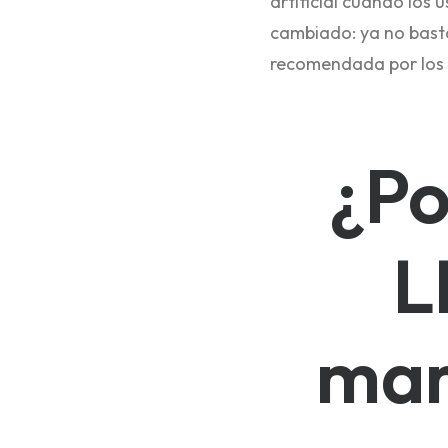
artificial cuando los 
cambiado: ya no basta
recomendada por los 
¿Po
L
mar