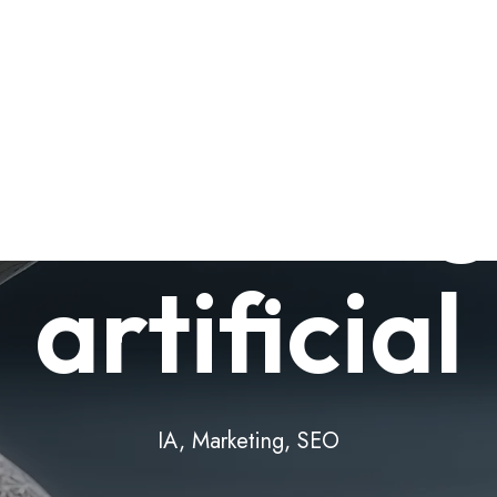
ionamiento
e la inteli
artificial
IA
,
Marketing
,
SEO