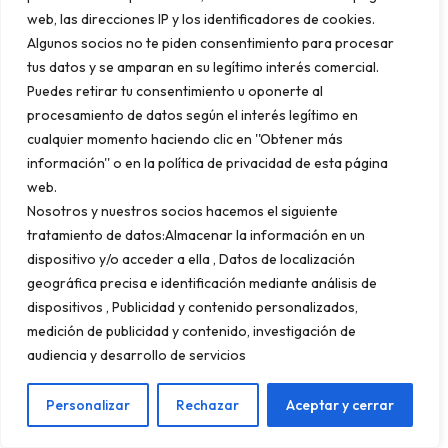
influencer, contenido perenne (publicaciones
web, las direcciones IP y los identificadores de cookies.
que no caducan), métricas de seguimiento
Algunos socios no te piden consentimiento para procesar
(alcance, guardados, conversiones con
tus datos y se amparan en su legítimo interés comercial.
Puedes retirar tu consentimiento u oponerte al
código de descuento) y, siempre que sea
procesamiento de datos según el interés legítimo en
posible, vídeo además de fotografía estática.
cualquier momento haciendo clic en ''Obtener más
información'' o en la política de privacidad de esta página
web.
Nosotros y nuestros socios hacemos el siguiente
Casos de éxito:
tratamiento de datos:Almacenar la información en un
dispositivo y/o acceder a ella , Datos de localización
empresas que están
geográfica precisa e identificación mediante análisis de
dispositivos , Publicidad y contenido personalizados,
transformando el
medición de publicidad y contenido, investigación de
turismo en Almería
audiencia y desarrollo de servicios
Personalizar
Rechazar
Aceptar y cerrar
Caso 1: el hotel boutique en el