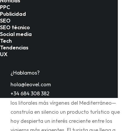
Noticias
PPC
Publicidad
SEO
Introducción
SEO técnico
Social media
Tech
Tendencias
Almería lleva décadas siendo la gran
UX
incomprendida del turismo español. Mientras
otras provincias andaluzas acaparaban
¿Hablamos?
portadas y presupuestos publicitarios, esta
hola@leovel.com
tierra de contrastes extremos —el único
+34 684 308 382
desierto de Europa occidental junto a uno de
los litorales más vírgenes del Mediterráneo—
construía en silencio un producto turístico que
hoy despierta un interés creciente entre los
viajeros más exigentes. El turista que llega a