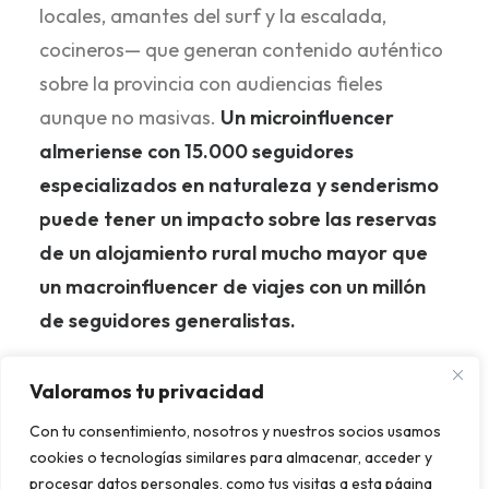
locales, amantes del surf y la escalada,
cocineros— que generan contenido auténtico
sobre la provincia con audiencias fieles
aunque no masivas.
Un microinfluencer
almeriense con 15.000 seguidores
especializados en naturaleza y senderismo
puede tener un impacto sobre las reservas
de un alojamiento rural mucho mayor que
un macroinfluencer de viajes con un millón
de seguidores generalistas.
Valoramos tu privacidad
El protocolo de una colaboración bien
ejecutada debe incluir: briefing claro sobre los
Con tu consentimiento, nosotros y nuestros socios usamos
cookies o tecnologías similares para almacenar, acceder y
valores del negocio, libertad creativa para el
procesar datos personales, como tus visitas a esta página