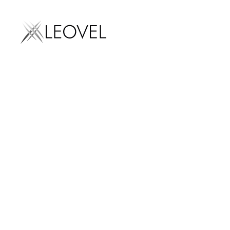
Marketing digital
LEOVEL
Inicio
Marketing digital
Diseño web
D
Diseñ
SEO
AEO
SEM
Diseño we
Email mark
Social med
marketing
Influencer
marketing