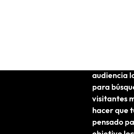
Marbe
En Leovel,
experiencia
audiencia l
para búsque
visitantes m
hacer que t
pensado par
objetivo lo