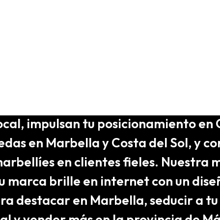
lla
 no solo diseñamos páginas web. Crea
s digitales memorables que conectan
ocal, impulsan tu posicionamiento en
das en Marbella y Costa del Sol, y co
arbellíes en clientes fieles. Nuestra m
u marca brille en internet con un dis
a destacar en Marbella, seducir a tu
cal y vender más en la provincia de M