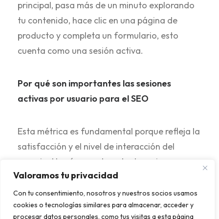
principal, pasa más de un minuto explorando
tu contenido, hace clic en una página de
producto y completa un formulario, esto
cuenta como una sesión activa.
Por qué son importantes las sesiones
activas por usuario para el SEO
Esta métrica es fundamental porque refleja la
satisfacción y el nivel de interacción del
usuario. Un número elevado de sesiones
Valoramos tu privacidad
activas por usuario indica que los visitantes
encuentran valioso tu contenido y están
Con tu consentimiento, nosotros y nuestros socios usamos
cookies o tecnologías similares para almacenar, acceder y
dispuestos a interactuar con él de manera
procesar datos personales, como tus visitas a esta página