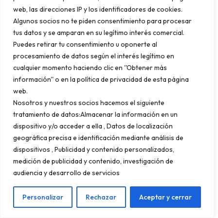
significativa. Esto es especialmente
web, las direcciones IP y los identificadores de cookies.
importante para medir la lealtad y el interés
Algunos socios no te piden consentimiento para procesar
genuino de tu audiencia.
tus datos y se amparan en su legítimo interés comercial.
Puedes retirar tu consentimiento u oponerte al
procesamiento de datos según el interés legítimo en
Desde la perspectiva del posicionamiento, los
cualquier momento haciendo clic en ''Obtener más
información'' o en la política de privacidad de esta página
motores de búsqueda utilizan las métricas de
web.
interacción como señales de calidad y
Nosotros y nuestros socios hacemos el siguiente
relevancia del contenido. Una alta interacción
tratamiento de datos:Almacenar la información en un
sugiere que tu sitio satisface las necesidades
dispositivo y/o acceder a ella , Datos de localización
geográfica precisa e identificación mediante análisis de
de los usuarios, lo que puede impulsar
dispositivos , Publicidad y contenido personalizados,
considerablemente tus posiciones en los
medición de publicidad y contenido, investigación de
resultados de búsqueda.
audiencia y desarrollo de servicios
Personalizar
Rechazar
Aceptar y cerrar
Cómo calcular las sesiones activas por