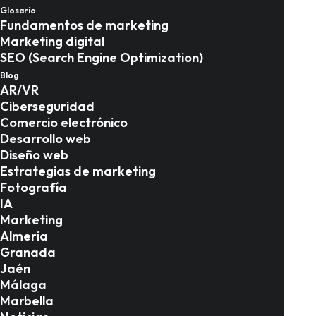
Glosario
para medir el éxito de
Fundamentos de marketing
Marketing digital
tu estrategia SEO
SEO (Search Engine Optimization)
Blog
AR/VR
Estrategias de marketing
,
SEO
Ciberseguridad
Comercio electrónico
Desarrollo web
Diseño web
Estrategias de marketing
Fotografía
IA
Marketing
Almería
Granada
Jaén
Málaga
Marbella