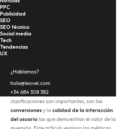
Noticias
PPC
Publicidad
SEO
Introducción
SEO técnico
Social media
Tech
Tendencias
El
éxito de una estrategia SEO
moderna va
UX
mucho
más allá del simple posicionamiento
en Google
o la mera visibilidad. La métrica
¿Hablamos?
fundamental para evaluar el SEO es su
hola@leovel.com
capacidad para generar ingresos reales
y
+34 684 308 382
construir una marca sólida
. Si bien las
clasificaciones son importantes, son las
conversiones
y la
calidad de la interacción
del usuario
las que demuestran el valor de la
inversión. Este artículo explora las métricas