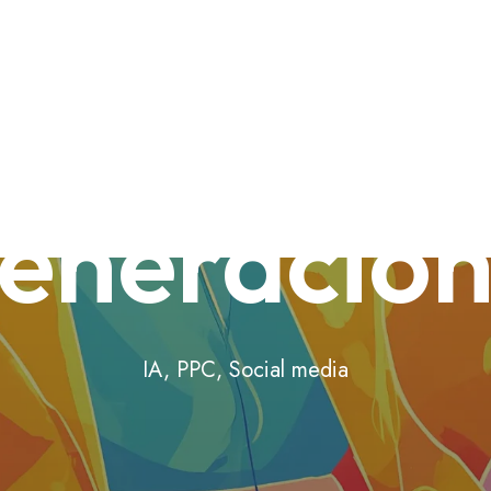
buscador 
eneración
IA
,
PPC
,
Social media