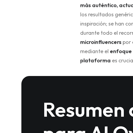
más auténtico, actua
los resultados genéri
inspiración; se han c
durante todo el recorr
microinfluencers
por 
mediante el
enfoque 
plataforma
es crucia
Resumen 