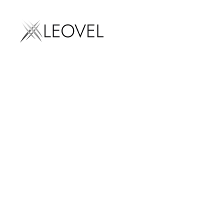
Marketing digital
SEO
AEO
Cómo l
SEM
Diseño we
Email mark
Social med
marketing
se han
Influencer
marketing