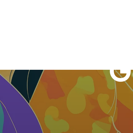
nuevo 
G