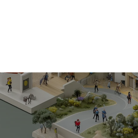
suprem
Cazorla