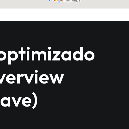
optimizado
verview
lave)