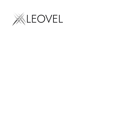
Marketing digital
SEO
AEO
SEM
Diseño we
Email mark
Social med
SEO para
marketing
Influencer
marketing