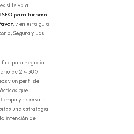
s si te va a
l SEO para turismo
favor
, y en esta guía
zorla, Segura y Las
ífico para negocios
torio de 214 300
os y un perfil de
tácticas que
 tiempo y recursos.
esitas una estrategia
la intención de