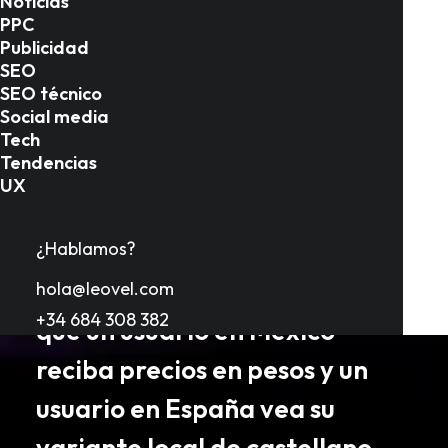
Noticias
que Google penalice tu sitio
PPC
Publicidad
por contenido duplicado
SEO
mientras intentas servir a
SEO técnico
Social media
audiencias en diferentes
Tech
Tendencias
idiomas? Dominar el
atributo
UX
hreflang
no es solo una tarea
técnica de programación; es la
¿Hablamos?
llave maestra para garantizar
hola@leovel.com
+34 684 308 382
que un usuario en México
reciba precios en pesos y un
usuario en España vea su
variante local de castellano.