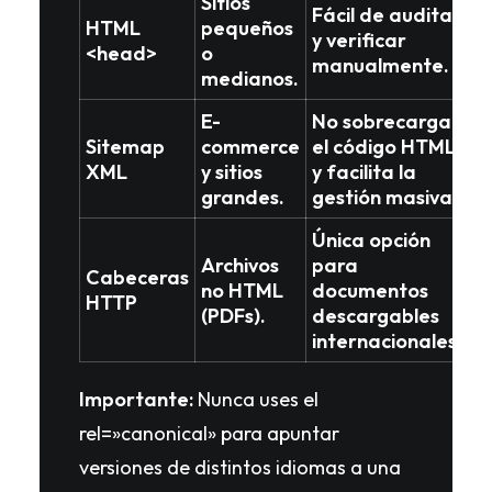
Sitios
Fácil de auditar
HTML
pequeños
y verificar
<head>
o
manualmente.
medianos.
E-
No sobrecarga
Sitemap
commerce
el código HTML
XML
y sitios
y facilita la
grandes.
gestión masiva.
Única opción
Archivos
para
Cabeceras
no HTML
documentos
HTTP
(PDFs).
descargables
internacionales.
Importante:
Nunca uses el
rel=»canonical» para apuntar
versiones de distintos idiomas a una