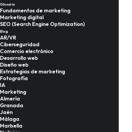
en múltiples
Glosario
Fundamentos de marketing
idiomas y
Marketing digital
SEO (Search Engine Optimization)
regiones
Blog
AR/VR
Ciberseguridad
Comercio electrónico
Desarrollo web
Diseño web
Estrategias de marketing
Fotografía
La expansión hacia mercados
IA
internacionales es el "siguiente
Marketing
Almería
nivel" para cualquier negocio
Granada
Jaén
digital, pero trae consigo un
Málaga
desafío crítico: ¿cómo evitar
Marbella