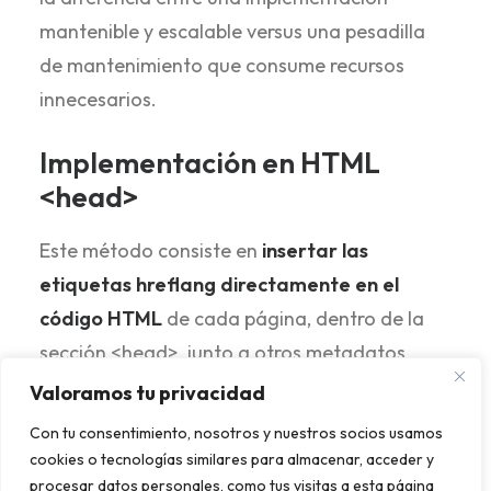
mantenible y escalable versus una pesadilla
de mantenimiento que consume recursos
innecesarios.
Implementación en HTML
<head>
Este método consiste en
insertar las
etiquetas hreflang directamente en el
código HTML
de cada página, dentro de la
sección <head>, junto a otros metadatos
como las meta descripciones y las etiquetas
Valoramos tu privacidad
canonical.
Con tu consentimiento, nosotros y nuestros socios usamos
cookies o tecnologías similares para almacenar, acceder y
Ejemplo completo de implementación
:
procesar datos personales, como tus visitas a esta página