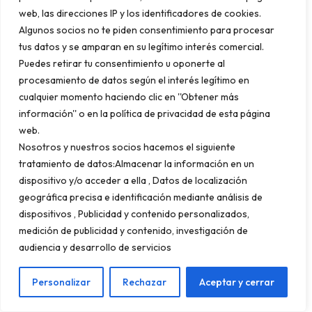
web, las direcciones IP y los identificadores de cookies.
<!DOCTYPE html>
Algunos socios no te piden consentimiento para procesar
<html lang=»es-ES»>
tus datos y se amparan en su legítimo interés comercial.
Puedes retirar tu consentimiento u oponerte al
<head>
procesamiento de datos según el interés legítimo en
<meta charset=»UTF-8″>
cualquier momento haciendo clic en ''Obtener más
<title>Tu Título SEO</title>
información'' o en la política de privacidad de esta página
<link rel=»canonical»
web.
Nosotros y nuestros socios hacemos el siguiente
href=»https://tusitio.com/es/producto/» />
tratamiento de datos:Almacenar la información en un
dispositivo y/o acceder a ella , Datos de localización
<!– Etiquetas hreflang –>
geográfica precisa e identificación mediante análisis de
<link rel=»alternate» hreflang=»es-ES»
dispositivos , Publicidad y contenido personalizados,
href=»https://tusitio.com/es/producto/» />
medición de publicidad y contenido, investigación de
audiencia y desarrollo de servicios
<link rel=»alternate» hreflang=»es-MX»
href=»https://tusitio.com/mx/producto/» />
Personalizar
Rechazar
Aceptar y cerrar
<link rel=»alternate» hreflang=»en-US»