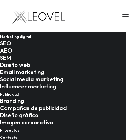
LEOVEL
Marketing digital
Inicio
Glosario
SEO
AEO
Atributo hreflang: cómo dominar el SEO en
SEM
múltiples idiomas y regiones
Diseño web
Email marketing
Atributo
Social media marketing
Influencer marketing
hreflang: cómo
Publicidad
Branding
Campañas de publicidad
dominar el SEO
Diseño gráfico
Imagen corporativa
Proyectos
Contacto