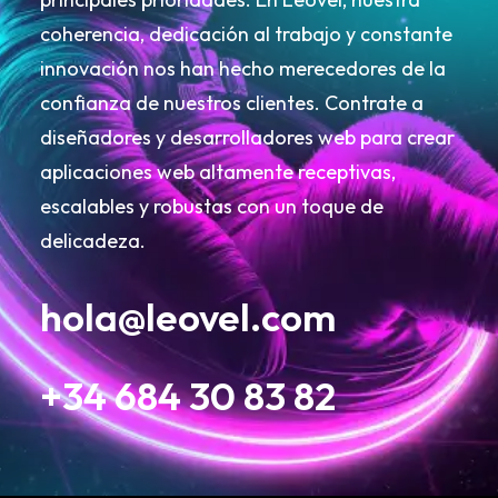
coherencia, dedicación al trabajo y constante
innovación nos han hecho merecedores de la
confianza de nuestros clientes. Contrate a
diseñadores y desarrolladores web para crear
aplicaciones web altamente receptivas,
escalables y robustas con un toque de
delicadeza.
hola@leovel.com
+34 684 30 83 82