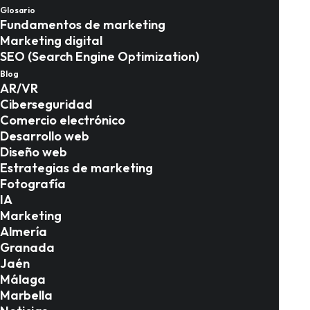
Glosario
mejor agencia de marketing
Fundamentos de marketing
de influencers, ya que ofrece
Marketing digital
SEO (Search Engine Optimization)
servicios de marketing de
Blog
AR/VR
influencers de primera
Ciberseguridad
Comercio electrónico
categoría para ayudar a las
Desarrollo web
marcas con sus influencers
Diseño web
Estrategias de marketing
especializados en España.
Fotografía
IA
Nuestro equipo de
Marketing
profesionales está en contacto
Almería
Granada
con todos los principales
Jaén
Málaga
influencers de las redes
Marbella