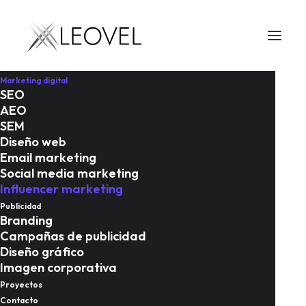
LEOVEL
Marketing digital
Inicio
Marketing digital
SEO
AEO
Influencer Marketing
SEM
Influencer
Diseño web
Email marketing
Social media marketing
Marketing
Influencer marketing
Publicidad
Branding
Campañas de publicidad
Diseño gráfico
Imagen corporativa
Proyectos
Leovel es conocida como la
Contacto