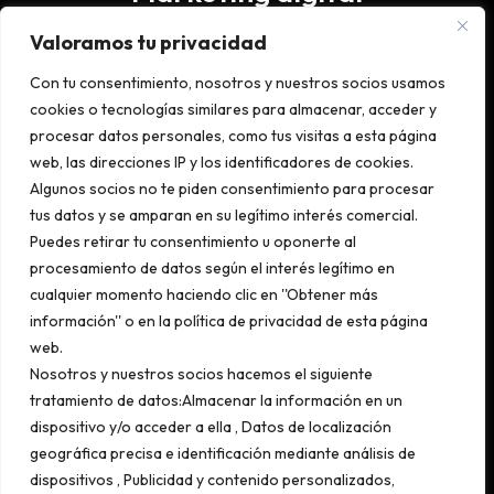
Valoramos tu privacidad
SEO
Con tu consentimiento, nosotros y nuestros socios usamos
AEO
cookies o tecnologías similares para almacenar, acceder y
procesar datos personales, como tus visitas a esta página
SEM
web, las direcciones IP y los identificadores de cookies.
Diseño web
Algunos socios no te piden consentimiento para procesar
tus datos y se amparan en su legítimo interés comercial.
Email marketing
Puedes retirar tu consentimiento u oponerte al
Social media marketing
procesamiento de datos según el interés legítimo en
cualquier momento haciendo clic en ''Obtener más
Influencer marketing
información'' o en la política de privacidad de esta página
web.
Nosotros y nuestros socios hacemos el siguiente
tratamiento de datos:Almacenar la información en un
dispositivo y/o acceder a ella , Datos de localización
geográfica precisa e identificación mediante análisis de
Aviso legal
|
Privacidad
|
Cookies
dispositivos , Publicidad y contenido personalizados,