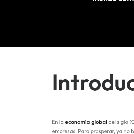
Introdu
En la
economía global
del siglo X
empresas. Para prosperar, ya no b