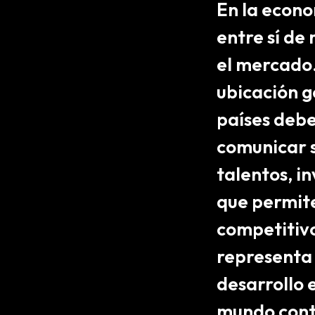
En la econo
entre sí de
el
mercado
ubicación g
países deb
comunicar s
talentos, in
que permite
competitiv
representa 
desarrollo 
mundo con