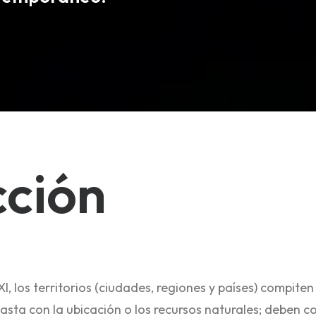
cción
XI, los territorios (ciudades, regiones y países) compite
asta con la ubicación o los recursos naturales; deben c