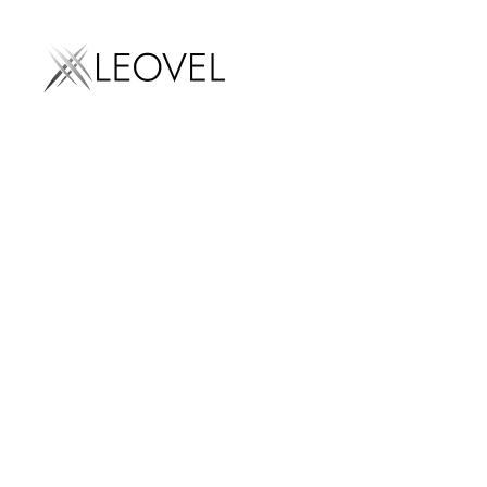
Marketing digital
LEOVEL
Inicio
Glosario
Marketing territorial: l
Marketi
SEO
AEO
SEM
Diseño we
Email mark
estrate
Social med
marketing
Influencer
marketing