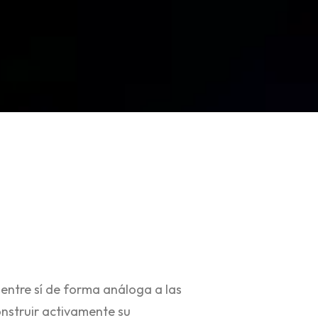
n entre sí de forma análoga a las
onstruir activamente su