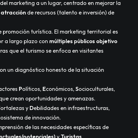
 del marketing a un lugar, centrado en mejorar la
 atracción
de recursos (talento e inversión) de
promoción turística. El marketing territorial es
or a largo plazo con
múltiples públicos objetivo
tras que el turismo se enfoca en visitantes
con un diagnóstico honesto de la situación
actores
P
olíticos,
E
conómicos,
S
ocioculturales,
 que crean oportunidades y amenazas.
F
ortalezas y
D
ebilidades en infraestructuras,
cosistema de innovación.
mprensión de las necesidades específicas de
actuales/potenciales)
y
Turistas
.