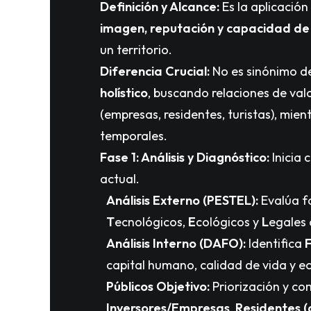
Definición y Alcance:
Es la aplicación
imagen, reputación y capacidad de
un territorio.
Diferencia Crucial:
No es sinónimo de 
holístico
, buscando relaciones de val
(empresas, residentes, turistas), mien
temporales.
Fase 1: Análisis y Diagnóstico:
Inicia 
actual.
Análisis Externo (PESTEL):
Evalúa f
T
ecnológicos,
E
cológicos y
L
egales
Análisis Interno (DAFO):
Identifica
capital humano, calidad de vida y e
Públicos Objetivo:
Priorización y co
Inversores/Empresas
,
Residentes (