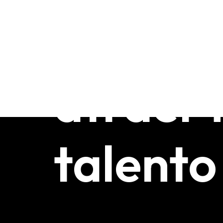
posicio
atraer 
talento