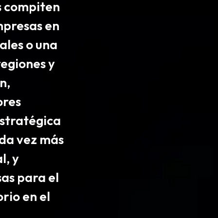
os compiten
mpresas en
ales o una
regiones y
n,
ores
estratégica
ada vez más
al
, y
as para el
rio en el