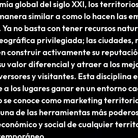
mía global del siglo XXI,
los territori
 manera similar a como lo hacen las e
. Ya no basta con tener recursos natur
eográfica privilegiada; las ciudades, 
en
construir activamente su reputació
u valor diferencial y atraer a los mej
versores y visitantes
. Esta disciplina 
 a los lugares ganar en un entorno c
o se conoce como
marketing territori
una de las herramientas más poderos
económico y social de cualquier territo
temporáneo.