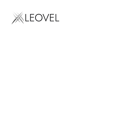
Marketing digital
LEOVEL
Inicio
Glosario
Tasa de rebote (Bounce R
Tasa de
SEO
AEO
SEM
Diseño we
Email mark
Rate): 
Social med
marketing
Influencer
marketing