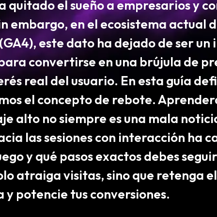
a quitado el sueño a empresarios y co
Sin embargo, en el ecosistema actual 
 (GA4)
, este dato ha dejado de ser un
para convertirse en una brújula de pr
erés real del usuario. En esta guía defi
mos el concepto de rebote. Aprender
je alto no siempre es una mala notici
acia las
sesiones con interacción
ha c
juego y qué pasos exactos debes segui
lo atraiga visitas, sino que retenga e
a y potencie tus conversiones.