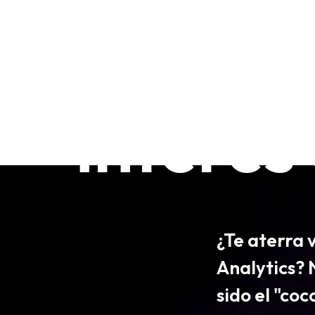
para in
interés
¿Te aterra 
Analytics? 
sido el "co