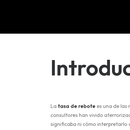
Introdu
La
tasa de rebote
es una de las 
consultores han vivido aterroriz
significaba ni cómo interpretarl