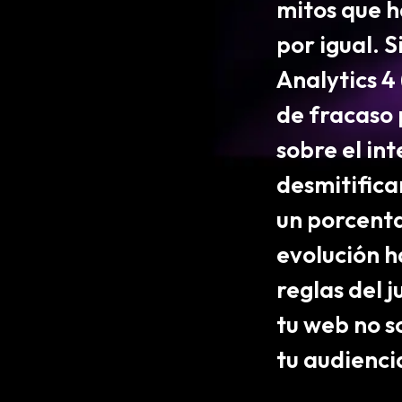
mitos que h
por igual. 
Analytics 4
de fracaso 
sobre el int
desmitifica
un porcenta
evolución h
reglas del 
tu web no so
tu audienci