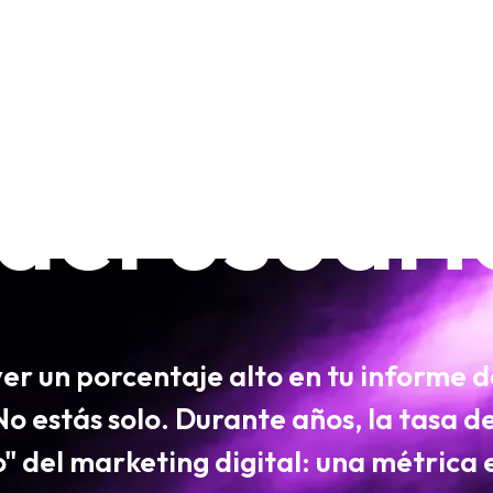
terpretar 
 del usuari
ver un porcentaje alto en tu informe d
No estás solo. Durante años, la
tasa d
co" del marketing digital: una métrica