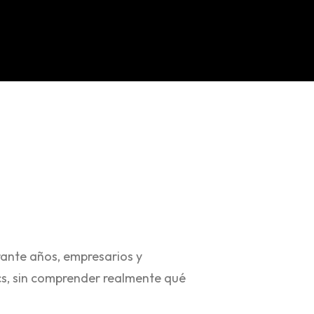
rante años, empresarios y
cs, sin comprender realmente qué
.