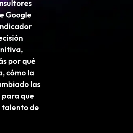
nsultores
de
Google
 indicador
ecisión
nitiva,
ás por qué
a, cómo la
ambiado las
r para que
l talento de