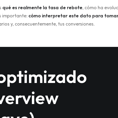
ás
qué es realmente la tasa de rebote
, cómo ha evoluc
ás importante:
cómo interpretar este dato para tomar
arios y, consecuentemente, tus conversiones.
optimizado
verview