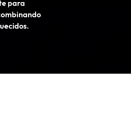
te para
, combinando
uecidos.