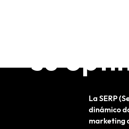
resulta
su opti
La SERP (Se
dinámico don
marketing di