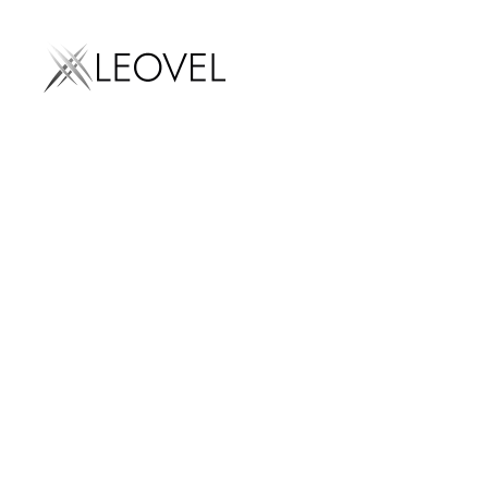
Marketing digital
LEOVEL
Inicio
Glosario
SERP: la guía definitiva
SERP: l
SEO
AEO
SEM
Diseño we
Email mark
de la p
Social med
marketing
Influencer
marketing