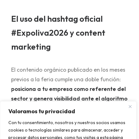
El uso del hashtag oficial
#Expoliva2026 y content
marketing
El contenido orgánico publicado en los meses
previos a la feria cumple una doble función:
posiciona a tu empresa como referente del
sector y genera visibilidad ante el algoritmo
que decide a quién mostrar primero en las
Valoramos tu privacidad
búsquedas relacionadas con Expoliva
.
Con tu consentimiento, nosotros y nuestros socios usamos
cookies o tecnologías similares para almacenar, acceder y
procesar datos personales, como tus visitas a esta página
Calendario editorial pre-feria.
A partir de