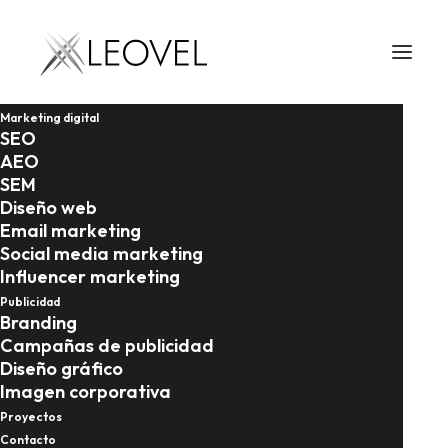
Marketing digital
SEO
AEO
SEM
Diseño web
Email marketing
Social media marketing
Influencer marketing
22/04/2026
Publicidad
Branding
Guía de marketing
Campañas de publicidad
Diseño gráfico
digital para
Imagen corporativa
expositores en
Proyectos
Contacto