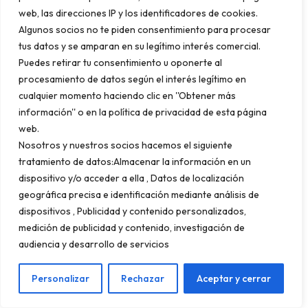
web, las direcciones IP y los identificadores de cookies.
julio de 2026, publica al menos dos veces por
Algunos socios no te piden consentimiento para procesar
semana en LinkedIn y tres veces por semana
tus datos y se amparan en su legítimo interés comercial.
en Instagram y X (anteriormente Twitter). El
Puedes retirar tu consentimiento u oponerte al
procesamiento de datos según el interés legítimo en
contenido debe combinar:
cualquier momento haciendo clic en ''Obtener más
información'' o en la política de privacidad de esta página
web.
Contenido de producto
: fotografía y vídeo
Nosotros y nuestros socios hacemos el siguiente
de alta calidad del AOVE que presentarás en
tratamiento de datos:Almacenar la información en un
la feria, con descriptores sensoriales y datos
dispositivo y/o acceder a ella , Datos de localización
técnicos (acidez, cosecha, variedad).
geográfica precisa e identificación mediante análisis de
dispositivos , Publicidad y contenido personalizados,
Contenido de autoridad
: datos del mercado,
medición de publicidad y contenido, investigación de
tendencias de consumo, certificaciones
audiencia y desarrollo de servicios
obtenidas, premios recibidos.
Contenido de anticipación
: «Esto es lo que
Personalizar
Rechazar
Aceptar y cerrar
verás en nuestro stand en Expoliva 2026» (sin