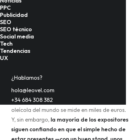
Noticias
PPC
Publicidad
SEO
Introducción
SEO técnico
Social media
Tech
Tendencias
Si estás leyendo esta guía, probablemente ya
UX
sabes lo que cuesta estar en Expoliva. El
stand, el transporte, el equipo humano
¿Hablamos?
desplazado, el material de muestra, los días
hola@leovel.com
perdidos de producción… La inversión
+34 684 308 382
económica de participar en la mayor feria
oleícola del mundo se mide en miles de euros.
Y, sin embargo,
la mayoría de los expositores
siguen confiando en que el simple hecho de
estar presentes —con un buen stand, unos