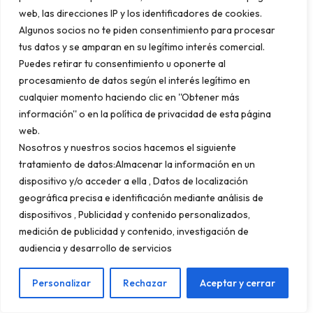
web, las direcciones IP y los identificadores de cookies.
multirregión
Algunos socios no te piden consentimiento para procesar
tus datos y se amparan en su legítimo interés comercial.
Puedes retirar tu consentimiento u oponerte al
La investigación de palabras clave para SEO
procesamiento de datos según el interés legítimo en
internacional no es un proceso de traducción.
cualquier momento haciendo clic en ''Obtener más
información'' o en la política de privacidad de esta página
Es un proceso de
descubrimiento cultural y
web.
lingüístico
. Y esta distinción no es semántica:
Nosotros y nuestros socios hacemos el siguiente
determina si tu contenido atrae tráfico
tratamiento de datos:Almacenar la información en un
dispositivo y/o acceder a ella , Datos de localización
cualificado o tráfico que rebota.
geográfica precisa e identificación mediante análisis de
dispositivos , Publicidad y contenido personalizados,
El error fatal: traducir
medición de publicidad y contenido, investigación de
audiencia y desarrollo de servicios
palabras clave de forma literal
Personalizar
Rechazar
Aceptar y cerrar