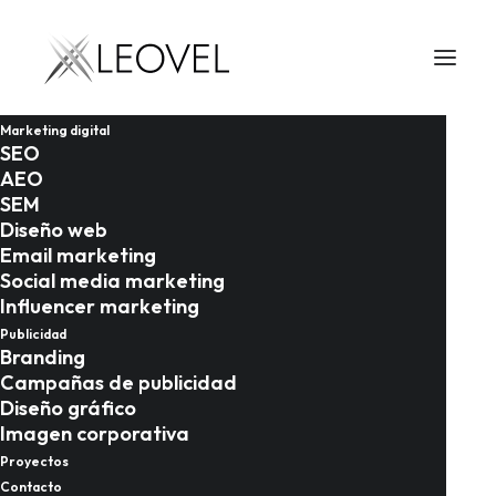
Marketing digital
SEO
AEO
SEM
Diseño web
Email marketing
Social media marketing
Influencer marketing
Publicidad
Branding
02/06/2026
Campañas de publicidad
Diseño gráfico
Guía completa de SEO
Imagen corporativa
internacional para
Proyectos
Contacto