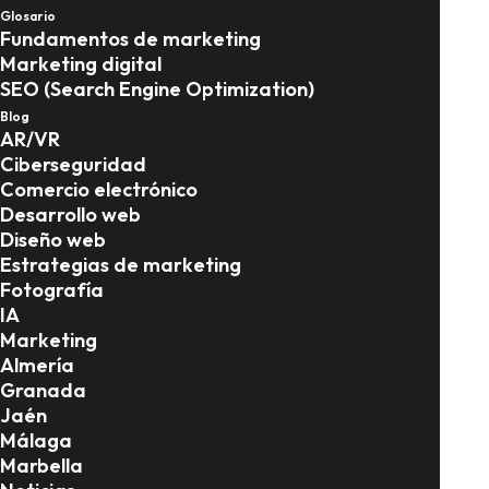
Glosario
guía definitiva para
Fundamentos de marketing
Marketing digital
agencias y promotoras
SEO (Search Engine Optimization)
Blog
AR/VR
Marketing en Málaga
Ciberseguridad
Comercio electrónico
Desarrollo web
Diseño web
Estrategias de marketing
Fotografía
IA
Marketing
Almería
Granada
Jaén
Málaga
Marbella