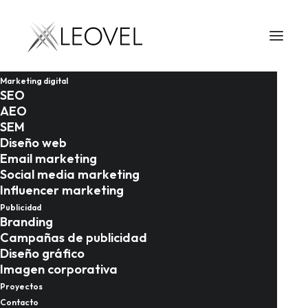
Marketing digital
SEO
AEO
SEM
Diseño web
Email marketing
Social media marketing
Influencer marketing
28/01/2026
Publicidad
Branding
Campañas de publicidad
Marketing digital
Diseño gráfico
inmobiliario en Málaga
Imagen corporativa
Proyectos
y la Costa del Sol: la
Contacto