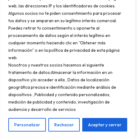
integrado, no como elementos
web, las direcciones IP y los identificadores de cookies.
independientes.
Algunos socios no te piden consentimiento para procesar
tus datos y se amparan en su legítimo interés comercial.
Puedes retirar tu consentimiento u oponerte al
Email marketing
procesamiento de datos según el interés legítimo en
cualquier momento haciendo clic en ''Obtener más
automatizado: nutrición de
información'' o en la política de privacidad de esta página
web.
leads en varios idiomas
Nosotros y nuestros socios hacemos el siguiente
tratamiento de datos:Almacenar la información en un
dispositivo y/o acceder a ella , Datos de localización
El ciclo de decisión de compra en el mercado
geográfica precisa e identificación mediante análisis de
inmobiliario internacional puede durar entre
dispositivos , Publicidad y contenido personalizados,
seis meses y tres años desde el primer
medición de publicidad y contenido, investigación de
audiencia y desarrollo de servicios
contacto.
El email marketing automatizado
es la herramienta que transforma un
Personalizar
Rechazar
Aceptar y cerrar
contacto frío en un cliente cuando está listo