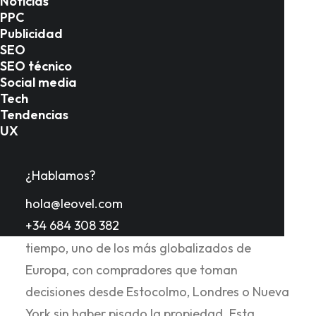
Noticias
PPC
Publicidad
SEO
Introducción
SEO técnico
Social media
Tech
Tendencias
El mercado inmobiliario de la provincia de
UX
Málaga vive una paradoja fascinante: es uno
de los más hiperlocales del mundo —donde el
¿Hablamos?
conocimiento del terreno, la calle y el
hola@leovel.com
vecindario marca la diferencia entre cerrar
+34 684 308 382
una operación o perderla— y, al mismo
tiempo, uno de los más globalizados de
Europa, con compradores que toman
decisiones desde Estocolmo, Londres o Nueva
York sin haber pisado la propiedad. Esta