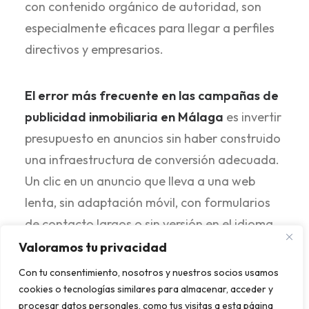
con contenido orgánico de autoridad, son
especialmente eficaces para llegar a perfiles
directivos y empresarios.
El error más frecuente en las campañas de
publicidad inmobiliaria en Málaga
es invertir
presupuesto en anuncios sin haber construido
una infraestructura de conversión adecuada.
Un clic en un anuncio que lleva a una web
lenta, sin adaptación móvil, con formularios
de contacto largos o sin versión en el idioma
del usuario, convierte a una fracción mínima
Valoramos tu privacidad
de su potencial. La
publicidad digital
y el
Con tu consentimiento, nosotros y nuestros socios usamos
diseño web deben trabajar como un sistema
cookies o tecnologías similares para almacenar, acceder y
procesar datos personales, como tus visitas a esta página