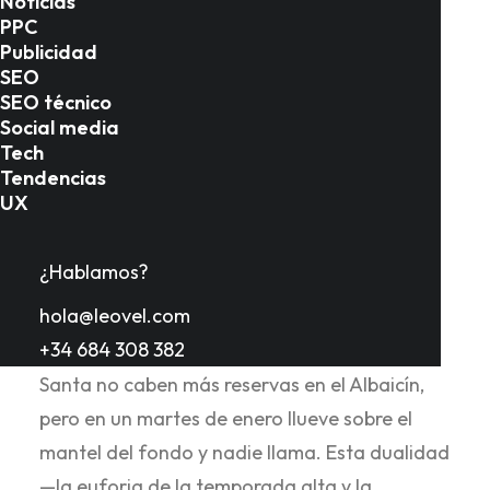
Noticias
PPC
Publicidad
SEO
Introducción
SEO técnico
Social media
Tech
Tendencias
Granada es una de las ciudades con mayor
UX
densidad hostelera de España.
Con más de
1.500 bares, restaurantes y locales de
¿Hablamos?
restauración registrados en la provincia, la
hola@leovel.com
competencia por cada comensal es feroz. El
+34 684 308 382
hostelero granadino lo sabe bien: en Semana
Santa no caben más reservas en el Albaicín,
pero en un martes de enero llueve sobre el
mantel del fondo y nadie llama. Esta dualidad
—la euforia de la temporada alta y la