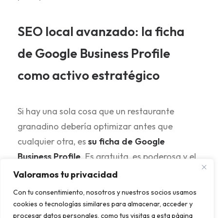
SEO local avanzado: la ficha
de Google Business Profile
como activo estratégico
Si hay una sola cosa que un restaurante
granadino debería optimizar antes que
cualquier otra, es
su ficha de Google
Business Profile
. Es gratuita, es poderosa y el
95 % de los hosteleros la tienen abandonada
Valoramos tu privacidad
con fotos de hace tres años y sin responder a
Con tu consentimiento, nosotros y nuestros socios usamos
las reseñas.
cookies o tecnologías similares para almacenar, acceder y
procesar datos personales, como tus visitas a esta página