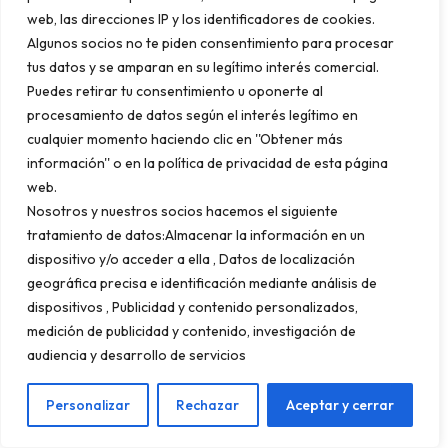
web, las direcciones IP y los identificadores de cookies.
Una ficha optimizada correctamente tiene un
Algunos socios no te piden consentimiento para procesar
impacto directo y medible en el número de
tus datos y se amparan en su legítimo interés comercial.
Puedes retirar tu consentimiento u oponerte al
clientes. Los datos de Google indican que los
procesamiento de datos según el interés legítimo en
negocios con fichas completas reciben hasta
cualquier momento haciendo clic en ''Obtener más
un 70 % más de visitas que los que tienen
información'' o en la política de privacidad de esta página
fichas incompletas. En Granada, donde la
web.
Nosotros y nuestros socios hacemos el siguiente
competencia es tan alta,
aparecer en el
tratamiento de datos:Almacenar la información en un
«Pack de 3» de Google Maps para
dispositivo y/o acceder a ella , Datos de localización
búsquedas como «restaurante Albaicín»,
geográfica precisa e identificación mediante análisis de
dispositivos , Publicidad y contenido personalizados,
«tapas Granada centro» o «dónde comer
medición de publicidad y contenido, investigación de
cerca de La Alhambra» puede valer miles
audiencia y desarrollo de servicios
de euros mensuales en facturación
adicional
.
Personalizar
Rechazar
Aceptar y cerrar